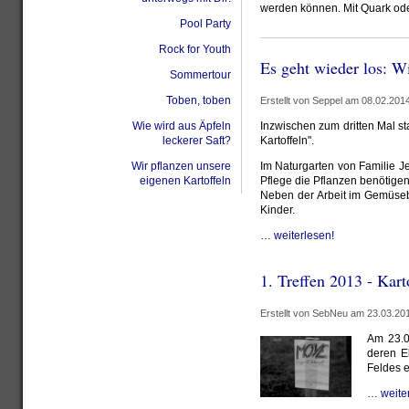
werden können. Mit Quark oder 
Pool Party
Rock for Youth
Es geht wieder los: W
Sommertour
Toben, toben
Erstellt von Seppel am 08.02.2014
Wie wird aus Äpfeln
Inzwischen zum dritten Mal st
leckerer Saft?
Kartoffeln".
Wir pflanzen unsere
Im Naturgarten von Familie Je
eigenen Kartoffeln
Pflege die Pflanzen benötigen
Neben der Arbeit im Gemüsebe
Kinder.
… weiterlesen!
1. Treffen 2013 - Karto
Erstellt von SebNeu am 23.03.201
Am 23.0
deren E
Feldes e
… weite