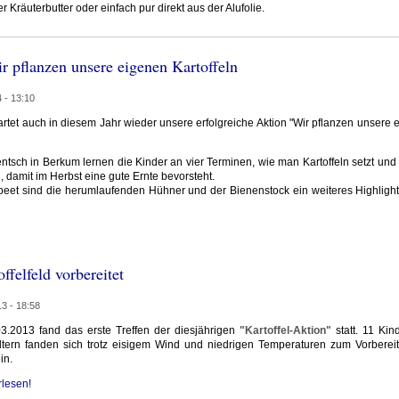
Kräuterbutter oder einfach pur direkt aus der Alufolie.
ir pflanzen unsere eigenen Kartoffeln
 - 13:10
artet auch in diesem Jahr wieder unsere erfolgreiche Aktion "Wir pflanzen unsere
ntsch in Berkum lernen die Kinder an vier Terminen, wie man Kartoffeln setzt und
, damit im Herbst eine gute Ernte bevorsteht.
et sind die herumlaufenden Hühner und der Bienenstock ein weiteres Highlight 
ffelfeld vorbereitet
3 - 18:58
3.2013 fand das erste Treffen der diesjährigen
"Kartoffel-Aktion"
statt. 11 Kin
ltern fanden sich trotz eisigem Wind und niedrigen Temperaturen zum Vorberei
in.
rlesen!