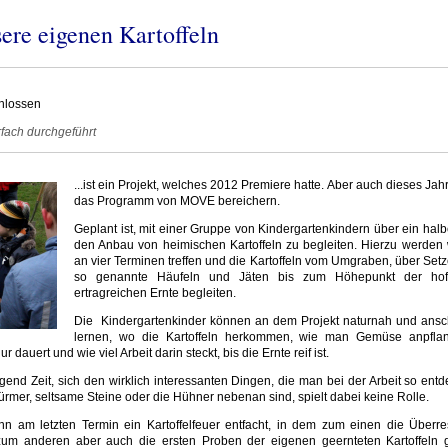
ere eigenen Kartoffeln
hlossen
rfach durchgeführt
...ist ein Projekt, welches 2012 Premiere hatte. Aber auch dieses Jahr
das Programm von MOVE bereichern.
Geplant ist, mit einer Gruppe von Kindergartenkindern über ein halb
den Anbau von heimischen Kartoffeln zu begleiten. Hierzu werden 
an vier Terminen treffen und die Kartoffeln vom Umgraben, über Setz
so genannte Häufeln und Jäten bis zum Höhepunkt der hoffe
ertragreichen Ernte begleiten.
Die
Kindergartenkinder können an dem Projekt naturnah und ansc
lernen, wo die Kartoffeln herkommen, wie man Gemüse anpfla
 dauert und wie viel Arbeit darin steckt, bis die Ernte reif ist.
gend Zeit, sich den wirklich interessanten Dingen, die man bei der Arbeit so entd
er, seltsame Steine oder die Hühner nebenan sind, spielt dabei keine Rolle.
nn am letzten Termin ein Kartoffelfeuer entfacht, in dem zum einen die Überre
, zum anderen aber auch die ersten Proben der eigenen geernteten Kartoffeln g