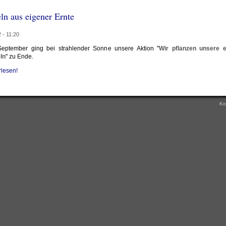
ln aus eigener Ernte
 - 11:20
eptember ging bei strahlender Sonne unsere Aktion "
Wir pflanzen unsere 
ln
" zu Ende.
rlesen!
Ko