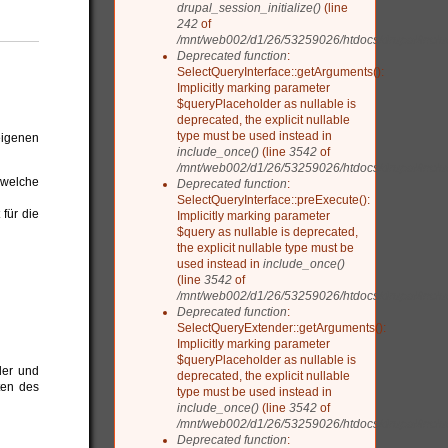
drupal_session_initialize()
(line
242
of
/mnt/web002/d1/26/53259026/htdocs/drupal/inclu
Deprecated function
:
SelectQueryInterface::getArguments():
Implicitly marking parameter
$queryPlaceholder as nullable is
deprecated, the explicit nullable
type must be used instead in
 eigenen
include_once()
(line
3542
of
/mnt/web002/d1/26/53259026/htdocs/drupal/includ
 welche
Deprecated function
:
SelectQueryInterface::preExecute():
für die
Implicitly marking parameter
$query as nullable is deprecated,
the explicit nullable type must be
used instead in
include_once()
(line
3542
of
/mnt/web002/d1/26/53259026/htdocs/drupal/includ
Deprecated function
:
SelectQueryExtender::getArguments():
Implicitly marking parameter
$queryPlaceholder as nullable is
der und
deprecated, the explicit nullable
ten des
type must be used instead in
include_once()
(line
3542
of
/mnt/web002/d1/26/53259026/htdocs/drupal/includ
Deprecated function
: