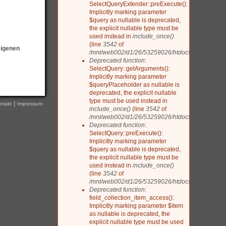
SelectQueryExtender::preExecute():
Implicitly marking parameter
$query as nullable is deprecated,
the explicit nullable type must be
used instead in
include_once()
(line
3542
of
eigenen
/mnt/web002/d1/26/53259026/htdocs/drupal/includ
Deprecated function
:
SelectQuery::getArguments():
Implicitly marking parameter
$queryPlaceholder as nullable is
deprecated, the explicit nullable
type must be used instead in
ntakt
Impressum
include_once()
(line
3542
of
/mnt/web002/d1/26/53259026/htdocs/drupal/includ
Deprecated function
:
SelectQuery::preExecute():
Implicitly marking parameter
$query as nullable is deprecated,
the explicit nullable type must be
used instead in
include_once()
(line
3542
of
/mnt/web002/d1/26/53259026/htdocs/drupal/includ
Deprecated function
:
field_collection_item_access():
Implicitly marking parameter $item
as nullable is deprecated, the
explicit nullable type must be used