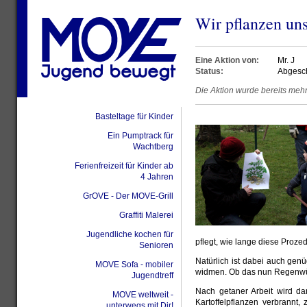
Wir pflanzen uns
Eine Aktion von:
Mr. J
Status:
Abgesc
Die Aktion wurde bereits meh
Basteltage für Kinder
Ein Pumptrack für
Wachtberg
Ferienfreizeit für Kinder ab
4 Jahren
GrOVE - Der MOVE-Grill
Graffiti Malerei
Jugendliche kochen für
pflegt, wie lange diese Prozedur
Senioren
Natürlich ist dabei auch genü
MOVE Sofa - mobiler
widmen. Ob das nun Regenwürm
Jugendtreff
Nach getaner Arbeit wird da
MOVE weltweit -
Kartoffelpflanzen verbrannt
unterwegs mit Dir!