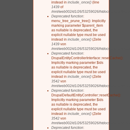
instead in
include_once()
(line
1439
of
/mnt/web002/d1/26/53259026/htdocs/drupal/includ
Deprecated function
:
menu_tree_prune_tree(): Implicitly
marking parameter $parent_item
as nullable is deprecated, the
explicit nullable type must be used
instead in
include_once()
(Zeile
1439
von
/mnt/web002/d1/26/53259026/htdocs/drupal/includ
Deprecated function
:
DrupalEntityControllerInterface::resetCache():
Implicitly marking parameter $ids
as nullable is deprecated, the
explicit nullable type must be used
instead in
include_once()
(Zeile
3542
von
/mnt/web002/d1/26/53259026/htdocs/drupal/includ
Deprecated function
:
DrupalDefaultEntityController::resetCache():
Implicitly marking parameter $ids
as nullable is deprecated, the
explicit nullable type must be used
instead in
include_once()
(Zeile
3542
von
/mnt/web002/d1/26/53259026/htdocs/drupal/includ
Deprecated function
: