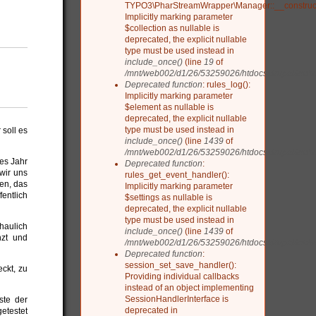
TYPO3\PharStreamWrapper\Manager::__construct
Implicitly marking parameter
$collection as nullable is
deprecated, the explicit nullable
type must be used instead in
include_once()
(line
19
of
/mnt/web002/d1/26/53259026/htdocs/drupal/include
Deprecated function
: rules_log():
Implicitly marking parameter
$element as nullable is
deprecated, the explicit nullable
type must be used instead in
 soll es
include_once()
(line
1439
of
/mnt/web002/d1/26/53259026/htdocs/drupal/includ
es Jahr
Deprecated function
:
wir uns
rules_get_event_handler():
en, das
Implicitly marking parameter
ntlich
$settings as nullable is
deprecated, the explicit nullable
type must be used instead in
haulich
include_once()
(line
1439
of
nzt und
/mnt/web002/d1/26/53259026/htdocs/drupal/includ
Deprecated function
:
session_set_save_handler():
eckt, zu
Providing individual callbacks
instead of an object implementing
SessionHandlerInterface is
ste der
deprecated in
etestet