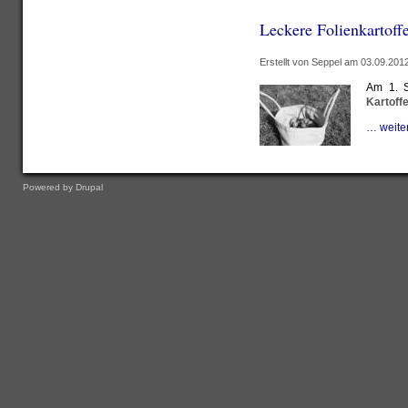
Leckere Folienkartoffe
Erstellt von Seppel am 03.09.2012
Am 1. S
Kartoffe
… weite
Powered by
Drupal