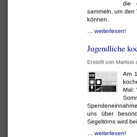
die 
sammeln, um den T
können.
… weiterlesen!
Jugendliche ko
Erstellt von Markus
Am 10
koche
Mal: 
Som
Spendeneinnahmen 
uns über besonde
Segeltörns wird be
… weiterlesen!