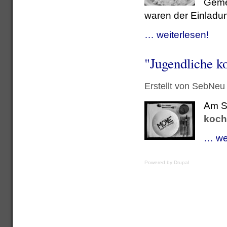
Geme
waren der Einladu
… weiterlesen!
"Jugendliche k
Erstellt von SebNeu
Am So
koch
… wei
Powered by
Drupal