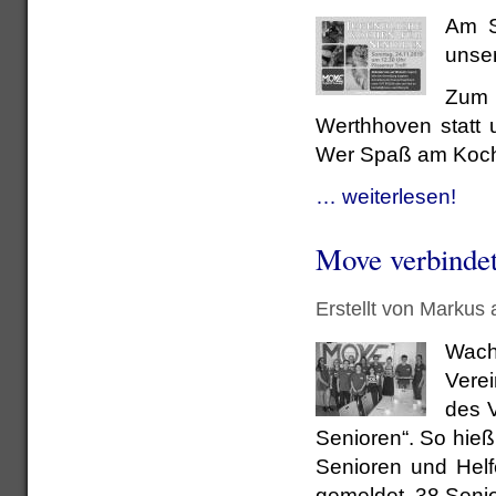
Am S
unser
Zum a
Werthhoven statt 
Wer Spaß am Kochen
… weiterlesen!
Move verbindet
Erstellt von Markus
Wach
Vere
des V
Senioren“. So hieß
Senioren und Helf
gemeldet. 38 Seni