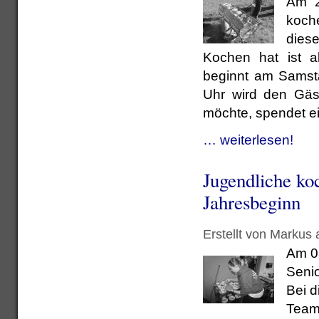
Am 2
koche
dies
Kochen hat ist al
beginnt am Samst
Uhr wird den Gäst
möchte, spendet e
… weiterlesen!
Jugendliche ko
Jahresbeginn
Erstellt von Markus
Am 0
Seni
Bei d
Team