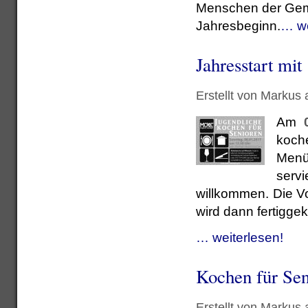
Menschen der Geme
Jahresbeginn.
… we
Jahresstart mi
Erstellt von Markus
Am
koche
Men
servi
willkommen. Die V
wird dann fertiggek
… weiterlesen!
Kochen für Seni
Erstellt von Markus