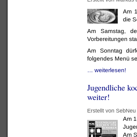
Am 1
die 
Am Samstag, de
Vorbereitungen sta
Am Sonntag dürf
folgendes Menü se
… weiterlesen!
Jugendliche ko
weiter!
Erstellt von SebNeu
Am 1
Juge
Am S