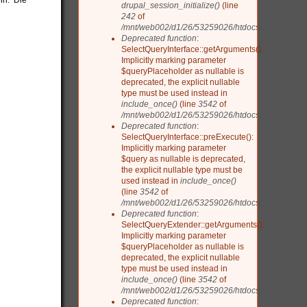
in. Die
drupal_session_initialize()
(line
242
of
/mnt/web002/d1/26/53259026/htdocs/drupal/inclu
Deprecated function
:
SelectQueryInterface::getArguments():
Implicitly marking parameter
$queryPlaceholder as nullable is
deprecated, the explicit nullable
type must be used instead in
include_once()
(line
3542
of
/mnt/web002/d1/26/53259026/htdocs/drupal/includ
Deprecated function
:
SelectQueryInterface::preExecute():
Implicitly marking parameter
$query as nullable is deprecated,
the explicit nullable type must be
used instead in
include_once()
(line
3542
of
/mnt/web002/d1/26/53259026/htdocs/drupal/includ
Deprecated function
:
SelectQueryExtender::getArguments():
Implicitly marking parameter
$queryPlaceholder as nullable is
deprecated, the explicit nullable
type must be used instead in
include_once()
(line
3542
of
/mnt/web002/d1/26/53259026/htdocs/drupal/includ
Deprecated function
: