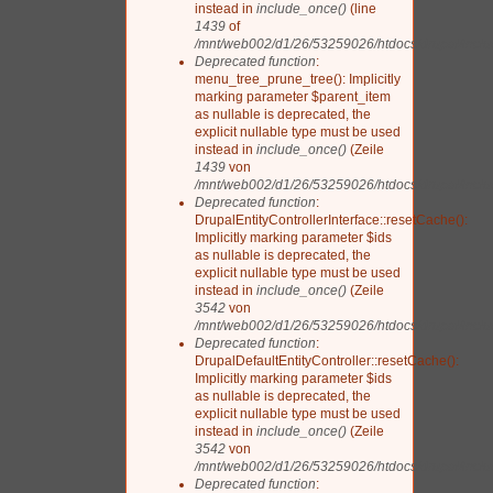
instead in
include_once()
(line
1439
of
/mnt/web002/d1/26/53259026/htdocs/drupal/includ
Deprecated function
:
menu_tree_prune_tree(): Implicitly
marking parameter $parent_item
as nullable is deprecated, the
explicit nullable type must be used
instead in
include_once()
(Zeile
1439
von
/mnt/web002/d1/26/53259026/htdocs/drupal/includ
Deprecated function
:
DrupalEntityControllerInterface::resetCache():
Implicitly marking parameter $ids
as nullable is deprecated, the
explicit nullable type must be used
instead in
include_once()
(Zeile
3542
von
/mnt/web002/d1/26/53259026/htdocs/drupal/includ
Deprecated function
:
DrupalDefaultEntityController::resetCache():
Implicitly marking parameter $ids
as nullable is deprecated, the
explicit nullable type must be used
instead in
include_once()
(Zeile
3542
von
/mnt/web002/d1/26/53259026/htdocs/drupal/includ
Deprecated function
: