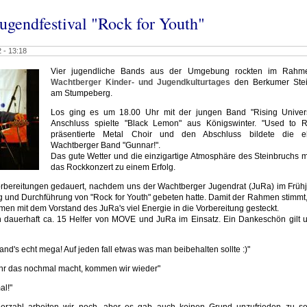
ugendfestival "Rock for Youth"
 - 13:18
Vier jugendliche Bands aus der Umgebung rockten im Rahm
Wachtberger Kinder- und Jugendkulturtages
den Berkumer Stei
am Stumpeberg.
Los ging es um 18.00 Uhr mit der jungen Band "Rising Univer
Anschluss spielte "Black Lemon" aus Königswinter. "Used to 
präsentierte Metal Choir und den Abschluss bildete die e
Wachtberger Band "Gunnar!".
Das gute Wetter und die einzigartige Atmosphäre des Steinbruchs 
das Rockkonzert zu einem Erfolg.
orbereitungen gedauert, nachdem uns der Wachtberger Jugendrat (JuRa) im Früh
g und Durchführung von "Rock for Youth" gebeten hatte. Damit der Rahmen stimmt
n mit dem Vorstand des JuRa's viel Energie in die Vorbereitung gesteckt.
dauerhaft ca. 15 Helfer von MOVE und JuRa im Einsatz. Ein Dankeschön gilt 
and's echt mega! Auf jeden fall etwas was man beibehalten sollte :)"
hr das nochmal macht, kommen wir wieder"
l!"