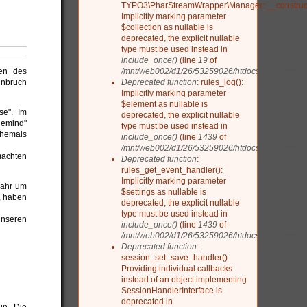
TYPO3\PharStreamWrapper\Manager::__construct
Implicitly marking parameter
$collection as nullable is
deprecated, the explicit nullable
type must be used instead in
include_once()
(line
19
of
/mnt/web002/d1/26/53259026/htdocs/drupal/include
en des
Deprecated function
: rules_log():
nbruch
Implicitly marking parameter
$element as nullable is
se". Im
deprecated, the explicit nullable
Remind"
type must be used instead in
hemals
include_once()
(line
1439
of
/mnt/web002/d1/26/53259026/htdocs/drupal/includ
machten
Deprecated function
:
rules_get_event_handler():
Implicitly marking parameter
jahr um
$settings as nullable is
, haben
deprecated, the explicit nullable
type must be used instead in
unseren
include_once()
(line
1439
of
/mnt/web002/d1/26/53259026/htdocs/drupal/includ
Deprecated function
:
session_set_save_handler():
Providing individual callbacks
instead of an object implementing
SessionHandlerInterface is
deprecated in