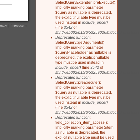
SelectQueryExtender::preExecute():
Implicitly marking parameter
$query as nullable is deprecated,
the explicit nullable type must be
used instead in
include_once()
ntakt
Impressum
(line
3542
of
/mnt/web002/d1/26/53259026/htdocs/drupal/includ
Deprecated function
:
SelectQuery::getArguments():
Implicitly marking parameter
$queryPlaceholder as nullable is
deprecated, the explicit nullable
type must be used instead in
include_once()
(line
3542
of
/mnt/web002/d1/26/53259026/htdocs/drupal/includ
Deprecated function
:
SelectQuery::preExecute():
Implicitly marking parameter
$query as nullable is deprecated,
the explicit nullable type must be
used instead in
include_once()
(line
3542
of
/mnt/web002/d1/26/53259026/htdocs/drupal/includ
Deprecated function
:
field_collection_item_access():
Implicitly marking parameter $item
as nullable is deprecated, the
explicit nullable type must be used